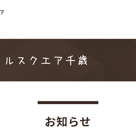
メディカルスクエア
b082157/msnw-msquare.jp/public_html/system/wp-con
カルスクエア千歳
お知らせ