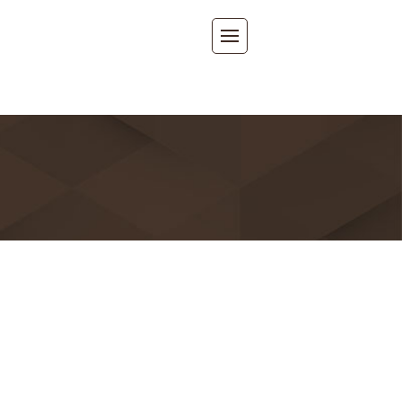
tent/themes/m-square/archive.php
on line
3