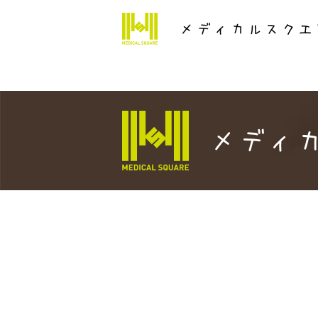
Warning
: Attempt to read property "ID" on null in
/home/x
メディ