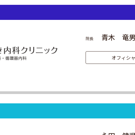
青木 竜
院長
オフィシャ