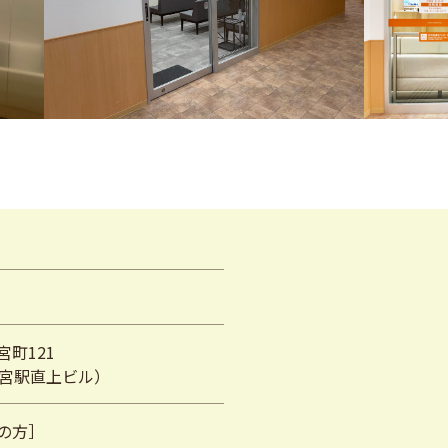
町121
大宮駅直上ビル）
の方］