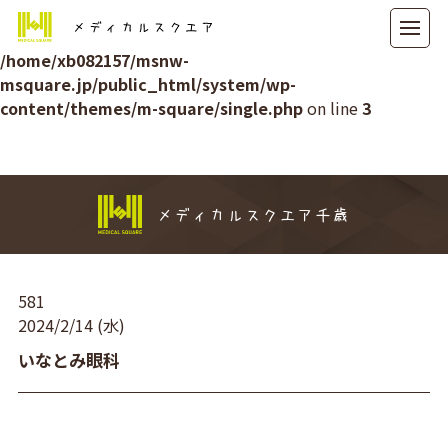
メディカルスクエア
Warning
: Attempt to read property "ID" on null in
/home/xb082157/msnw-
msquare.jp/public_html/system/wp-
content/themes/m-square/single.php
on line
3
メディカルスクエア千歳
581
2024/2/14 (水)
いなとみ眼科