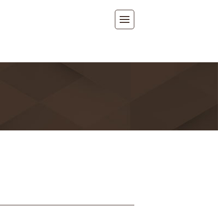
tent/themes/m-square/single.php
on line
3