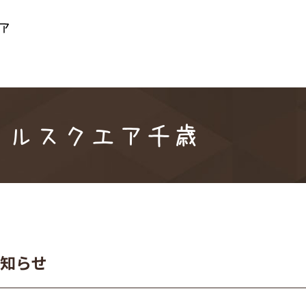
メディカルスクエア
b082157/msnw-msquare.jp/public_html/system/wp-con
カルスクエア千歳
知らせ