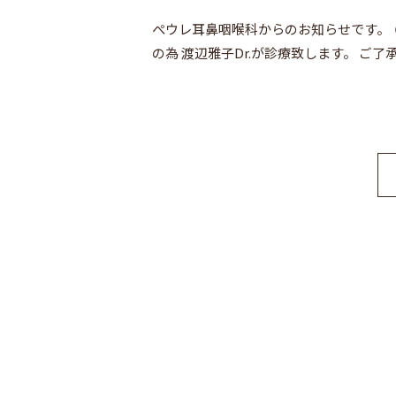
ぺウレ耳鼻咽喉科からのお知らせです。 ６
の為 渡辺雅子Dr.が診療致します。 ご