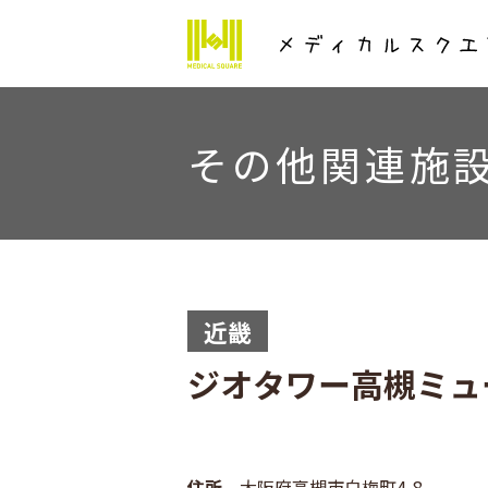
その他関連施
近畿
ジオタワー高槻ミュ
住所
大阪府高槻市白梅町4-8