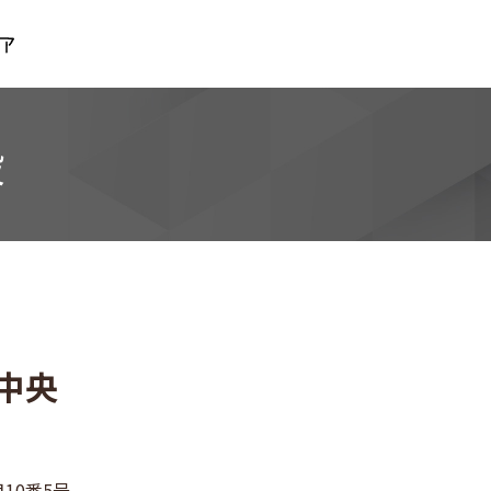
メディカルスクエア
設
中央
10番5号